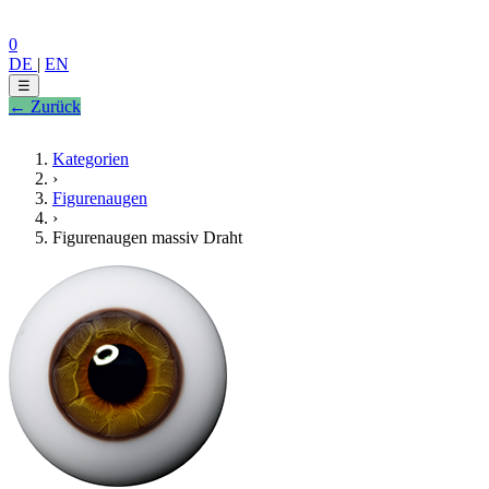
0
DE
|
EN
☰
← Zurück
Kategorien
›
Figurenaugen
›
Figurenaugen massiv Draht